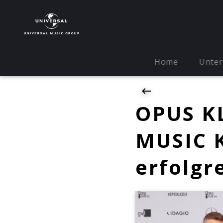
Home
Unte
OPUS K
MUSIC K
erfolgr