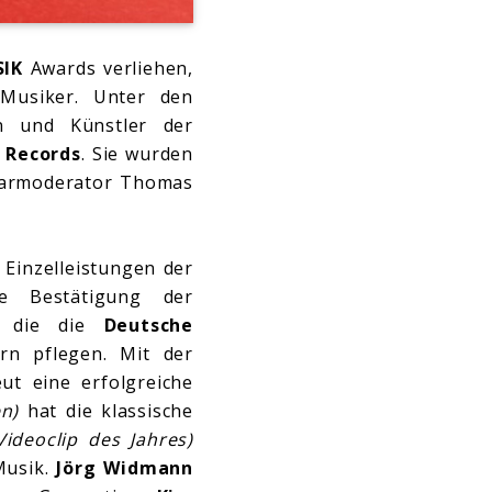
SIK
Awards verliehen,
 Musiker. Unter den
en und Künstler der
 Records
. Sie wurden
Starmoderator Thomas
 Einzelleistungen der
e Bestätigung der
n, die die
Deutsche
ern pflegen. Mit der
t eine erfolgreiche
n)
hat die klassische
Videoclip des Jahres)
Musik.
Jörg Widmann