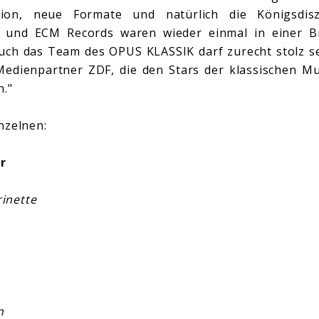
ion, neue Formate und natürlich die Königsdis
und ECM Records waren wieder einmal in einer Brei
Auch das Team des OPUS KLASSIK darf zurecht stolz s
edienpartner ZDF, die den Stars der klassischen Mu
."
nzelnen:
r
rinette
n