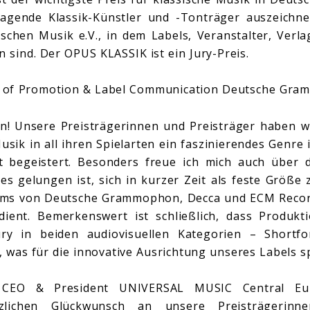
ragende Klassik-Künstler und -Tonträger auszeichnet
schen Musik e.V., in dem Labels, Veranstalter, Ver
n sind. Der OPUS KLASSIK ist ein Jury-Preis.
d of Promotion & Label Communication Deutsche Gra
on! Unsere Preisträgerinnen und Preisträger haben w
usik in all ihren Spielarten ein faszinierendes Genre
t begeistert. Besonders freue ich mich auch über 
es gelungen ist, sich in kurzer Zeit als feste Größe 
ams von Deutsche Grammophon, Decca und ECM Recor
dient. Bemerkenswert ist schließlich, dass Produk
y in beiden audiovisuellen Kategorien – Short
was für die innovative Ausrichtung unseres Labels sp
 CEO & President UNIVERSAL MUSIC Central Eu
lichen Glückwunsch an unsere Preisträgerinne