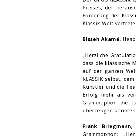
Preises, der heraus
Förderung der Klassi
Klassik-Welt vertrete
Bisseh Akamé
, Hea
„Herzliche Gratulati
dass die klassische M
auf der ganzen Wel
KLASSIK selbst, dem 
Künstler und die Te
Erfolg mehr als ver
Grammophon die Jur
überzeugen konnten, 
Frank Briegmann
,
Grammophon: „Herz