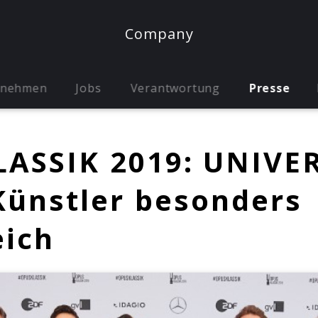
Company
rnehmen
Jobs
Verantwortung
Presse
LASSIK 2019: UNIVE
ünstler besonders
eich