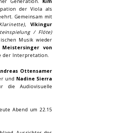
ner Generation.
Kim
pation der Viola als
eehrt. Gemeinsam mit
larinette)
,
Víkingur
teinspielung / Flöte)
ssischen Musik wieder
n
Meistersinger von
 der Interpretation.
ndreas Ottensamer
ber und
Nadine Sierra
 die Audiovisuelle
heute Abend um 22.15
hland. Ausrichter des