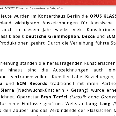
L MUSIC Künstler besonders erfolgreich
– Heute wurden im Konzerthaus Berlin die
OPUS KLAS
hland wichtigsten Auszeichnungen für klassische
 auch in diesem Jahr wieder viele Künstlerinn
assiklabels
Deutsche Grammophon
,
Decca
und
ECM
Produktionen geehrt. Durch die Verleihung führte 
rleihung standen die herausragenden künstlerischen
über hinaus sind die Auszeichnungen auch ein
und vertrauensvollen Künstler-Label-Beziehunge
ca
und
ECM Records
traditionell mit ihren Partn
Sierra
(Nachwuchskünstlerin / Gesang) wurde erneu
ichnet. Opernstar
Bryn Terfel
(Klassik ohne Grenze
ür neue Einflüsse geöffnet. Weltstar
Lang Lang
(
eo den Zauber und das Verbindende der klassischen 