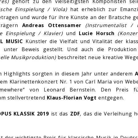
res)
gehört zu den vielseitigsten Komponisten sei
tische Einspielung / Viola)
hat erheblich zur Emanzi
etragen und wurde für ihre Künste an der Bratsche g
strägern
Andreas Ottensamer
(Instrumentalist / K
he Einspielung / Klavier)
und
Lucie Horsch
(Konzer
AL MUSIC
Künstler die Vielfalt und Vitalität der kla
ll unter Beweis gestellt. Und auch die Produktio
uelle Musikproduktion)
beschreitet neue kreative Wege
en Highlights sorgten in diesem Jahr unter anderem
A
em Klarinettenkonzert Nr. 1 von Carl Maria von We
mewhere“ von Leonard Bernstein. Den Preis für
m stellvertretend
Klaus-Florian Vogt
entgegen.
OPUS KLASSIK 2019
ist das
ZDF
, das die Verleihung 
t der wichtigste Preis für klassische Musik in Deutsc