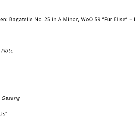
n: Bagatelle No. 25 in A Minor, WoO 59 “Für Elise” –
 Flöte
/ Gesang
Us“