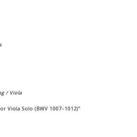
s
ng / Viola
s for Viola Solo (BWV 1007–1012)”