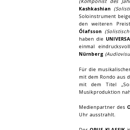
(Komponist des Jah
Kashkashian
(Solis
Soloinstrument beig
den weiteren Prei
Ólafsson
(Solistisc
haben die
UNIVERS
einmal eindrucksvo
Nürnberg
(Audiovis
Für die musikalisch
mit dem Rondo aus d
mit dem Titel „So
Musikproduktion nah
Medienpartner des
Uhr ausstrahlt.
Der
OPUS KLASSIK
is