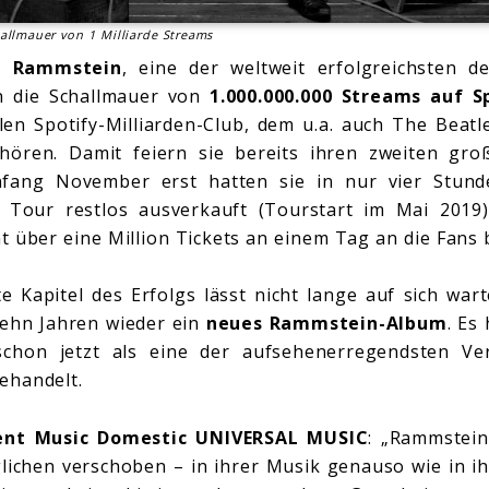
llmauer von 1 Milliarde Streams
–
Rammstein
, eine der weltweit erfolgreichsten d
n die Schallmauer von
1.000.000.000 Streams auf S
llen Spotify-Milliarden-Club, dem u.a. auch The Beatl
hören. Damit feiern sie bereits ihren zweiten gro
fang November erst hatten sie in nur vier Stund
n Tour restlos ausverkauft (Tourstart im Mai 2019
 über eine Million Tickets an einem Tag an die Fans 
 Kapitel des Erfolgs lässt nicht lange auf sich war
zehn Jahren wieder ein
neues Rammstein-Album
. Es
chon jetzt als eine der aufsehenerregendsten Ver
ehandelt.
ent Music Domestic UNIVERSAL MUSIC
: „Rammstei
lichen verschoben – in ihrer Musik genauso wie in i