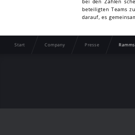
bei den Zahlen sche
beteiligten Teams zu
darauf, es gemeinsa
Start
Company
Presse
Rammst