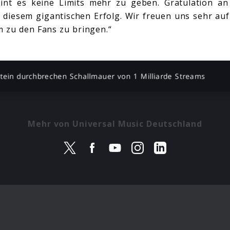
int es keine Limits mehr zu geben. Gratulation a
 diesem gigantischen Erfolg. Wir freuen uns sehr a
m zu den Fans zu bringen.“
ein durchbrechen Schallmauer von 1 Milliarde Streams
Mehr von Universal Music Deutschland