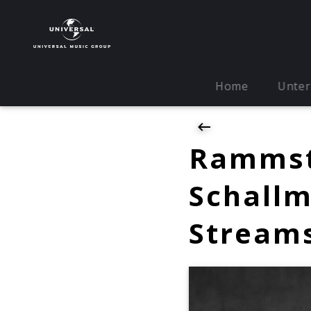
Home
Unte
Rammst
Schallm
Stream