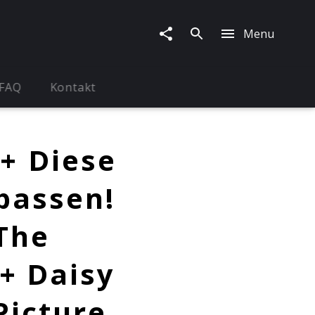
Menu
FAQ
Kontakt
+ Diese
rpassen!
The
 + Daisy
Picture