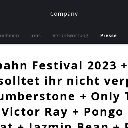
Company
rnehmen
Jobs
Verantwortung
Presse
ahn Festival 2023 +
solltet ihr nicht ve
umberstone + Only 
 Victor Ray + Pongo
at + Jazmin Bean + 