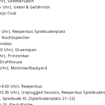
Uhr), Sommersalon
5 Uhr), Uebel & Gefährlich
ojo Club
0 Uhr), Reeperbus Spielbudenplatz
, Nochtspeicher
oondoo
40 Uhr), Gruenspan
hr), Prinzenbar
 Drafthouse
 Uhr), Molotow/Backyard
14:30 Uhr), Reeperbus
15:30 Uhr), Unplugged Session, Reeperbus Spielbuden
), Spielbude XL (Spielbudenplatz 21–22)
, St. Pauli-Kirche