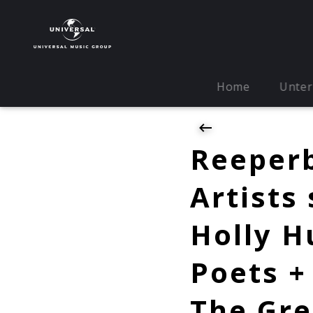
Home
Unte
Reeperb
Artists 
Holly H
Poets +
The Gre