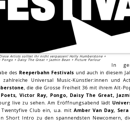
iese Artists solltet ihr nicht verpassen! Holly Humberstone +
+ Pongo + Daisy The Great + Jazmin Bean + Picture Parlour
In ge
gabe des
Reeperbahn Festivals
und auch in diesem Ja
s zahlreiche Universal Music-Künstler:innen und A
mberstone
, die die Grosse Freiheit 36 mit ihrem Alt-
Poets, Victor Ray, Pongo, Daisy The Great, Jazm
urg live zu sehen. Am Eröffnungsabend lädt
Univer
Twentyfive Club ein, u.a. mit
Amber Van Day, Sera
in Short Intro zu den spannendsten Newcomern, die