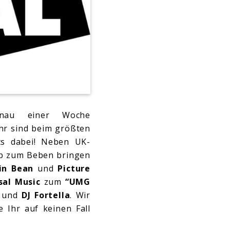
nau einer Woche
hr sind beim größten
cts dabei! Neben UK-
Pop zum Beben bringen
in Bean
und
Picture
sal Music
zum
“UMG
und
DJ Fortella
. Wir
 Ihr auf keinen Fall