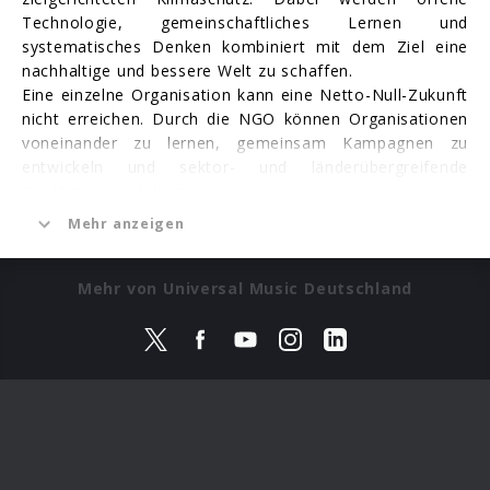
Technologie, gemeinschaftliches Lernen und
systematisches Denken kombiniert mit dem Ziel eine
nachhaltige und bessere Welt zu schaffen.
Eine einzelne Organisation kann eine Netto-Null-Zukunft
nicht erreichen. Durch die NGO können Organisationen
voneinander zu lernen, gemeinsam Kampagnen zu
entwickeln und sektor- und länderübergreifende
Koalitionen zu bilden.
Die Leaders for Climate Action helfen über schrittweise
Mehr anzeigen
aufeinander aufbauende Konzepte hinaus zu
transformativen Veränderungen, wie der Umgestaltung
von Geschäftsmodellen und umfassenderen
Mehr von Universal Music Deutschland
Maßnahmen in der Gesellschaft überzugehen. Ihre
Aktivitätsfelder beinhalten Bildung, Dialog und
Kollaboration, Aufklärung und Innovation sowie
Sensibilisierung der Öffentlichkeit.
Zur Webseite von LFCA