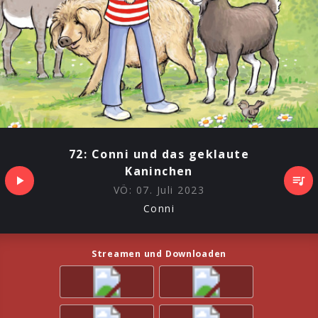
72: Conni und das geklaute
Kaninchen
VÖ:
07. Juli 2023
Conni
Streamen und Downloaden