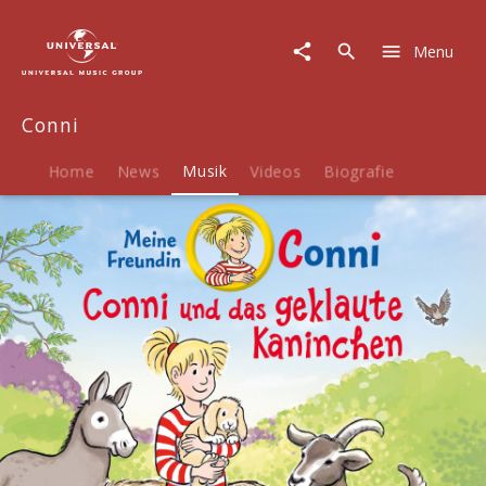
Conni
|
Menu
Musik
|
72:
Conni
Conni
und
das
Home
News
Musik
Videos
Biografie
geklaute
Kaninchen