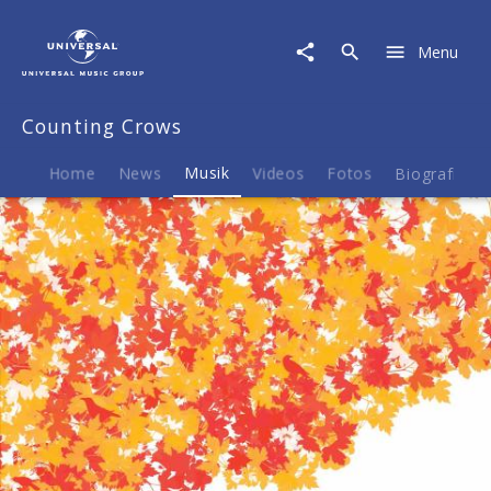
Counting
Crows
Menu
|
Musik
|
Counting Crows
Films
About
Ghosts
Home
News
Musik
Videos
Fotos
Biografie
(The
Best
Of
Counting
Crows)