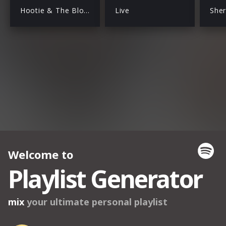
Hootie & The Blowfish
Live
Sher