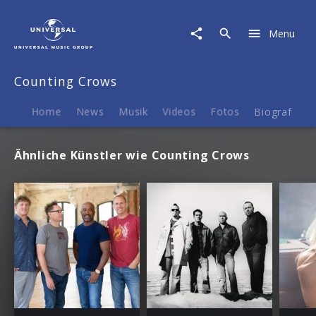
Counting
Crows
Menu
|
Termine
Counting Crows
Home
News
Musik
Videos
Fotos
Biografie
Ähnliche Künstler wie Counting Crows