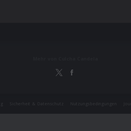
Mehr von Culcha Candela
ng
Sicherheit & Datenschutz
Nutzungsbedingungen
Jou
Barrierefreiheit Statement
 Copyright 2026 Universal Music Group N.V. All Rights Reserve