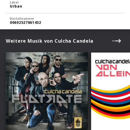
Label
Urban
Bestellnummer
00602527861432
Weitere Musik von Culcha Candela