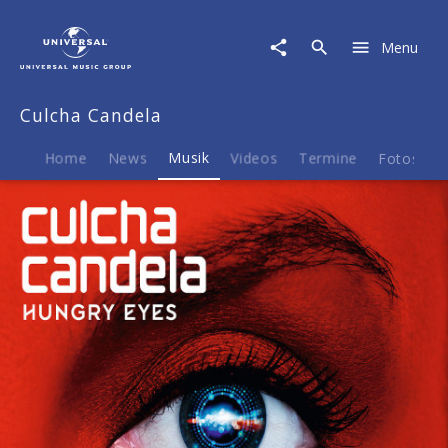
Culcha
Candela
Menu
|
Musik
|
Culcha Candela
Hungry
Eyes
Home
News
Musik
Videos
Termine
Fotos
B