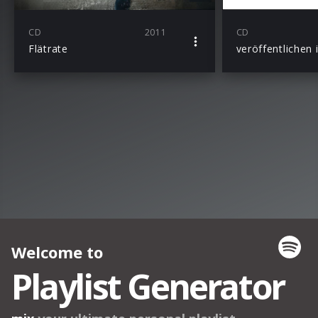
CD
2011
CD
Flätrate