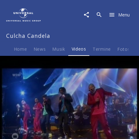
Culcha
Candela
Menu
|
Video
|
Culcha Candela
Hamma!
(Live
bei
Home
News
Musik
Videos
Termine
Fotos
B
der
1Live
Krone
2007)
Play