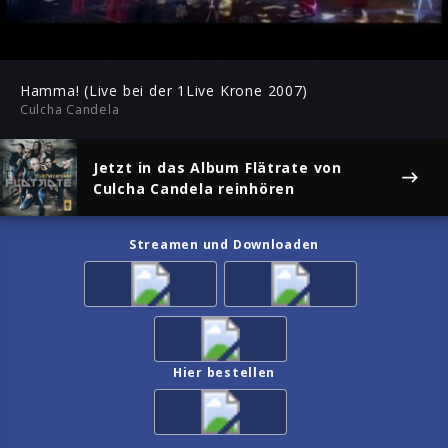
-04:19
Play
Mute
Ent
ful
Hamma! (Live bei der 1Live Krone 2007)
Culcha Candela
Jetzt in das Album
Flätrate
von
Culcha Candela reinhören
Streamen und Downloaden
Hier bestellen