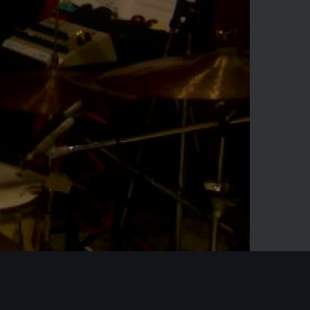
-06:43
Mute
Enter
fullscreen