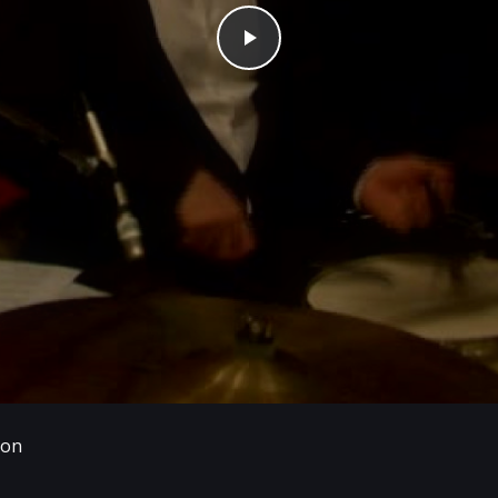
Play
ion