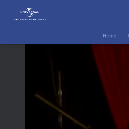
Curtis
Stigers
|
Video
|
Home
Let's
Go
Out
Tonight
Dokumentation