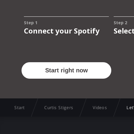
Start
Curtis Stigers
Videos
Let