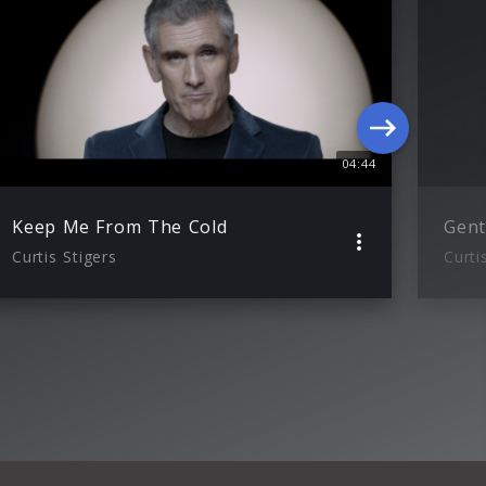
04:44
Keep Me From The Cold
Gen
Curtis Stigers
Curti