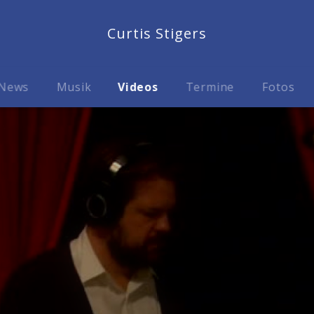
Curtis Stigers
News
Musik
Videos
Termine
Fotos