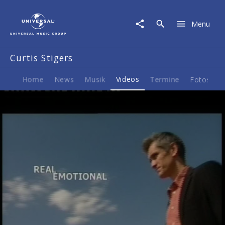
Curtis
Stigers
Menu
|
Video
|
Curtis Stigers
Real
Emotional
Albumdokumentation
Home
News
Musik
Videos
Termine
Fotos
B
Play