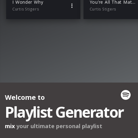
I Wonder Why
You’re All That Matters To Me
Curtis Stigers
Curtis Stigers