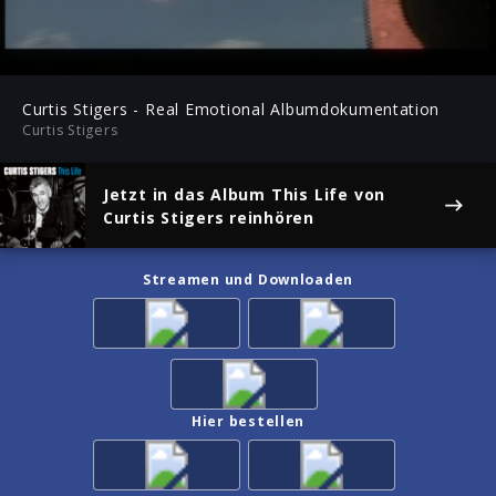
-02:26
Play
Mute
Ent
ful
Curtis Stigers - Real Emotional Albumdokumentation
Curtis Stigers
Jetzt in das Album
This Life
von
Curtis Stigers reinhören
Streamen und Downloaden
Hier bestellen