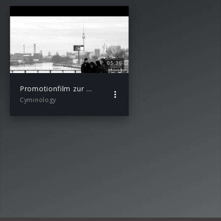
05:36
Promotionfilm zur Veröffentlichung des Cyminology-Albums „As Ney“ 2009.
Cyminology