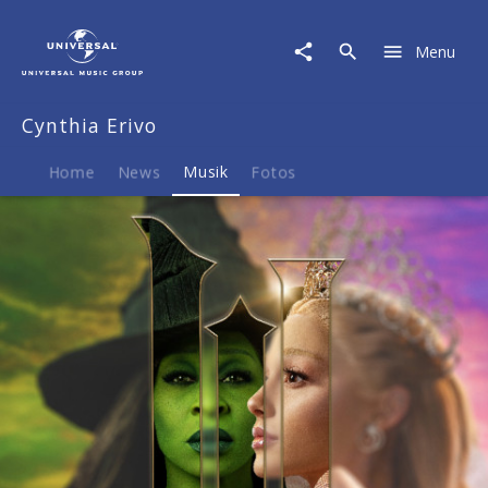
Cynthia
Erivo
Menu
|
Musik
|
Cynthia Erivo
Wicked:
For
Good
Home
News
Musik
Fotos
–
The
Soundtrack