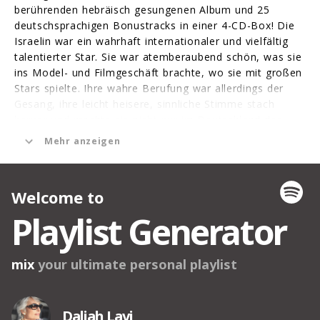
berührenden hebräisch gesungenen Album und 25
deutschsprachigen Bonustracks in einer 4-CD-Box! Die
Israelin war ein wahrhaft internationaler und vielfältig
talentierter Star. Sie war atemberaubend schön, was sie
ins Model- und Filmgeschäft brachte, wo sie mit großen
Stars spielte. Ihre wahre Berufung war allerdings der
Gesang, ihre leicht heisere, sinnliche Stimme stach
hervor und machte sie nicht nur im Deutschland der
70er Jahre zur zeitweise bestverkaufenden Künstlerin
Mehr anzeigen
mit Hits, die man auch heute noch gut kennt (“Oh, wann
kommst Du?”, “Willst Du mit mir gehn?” u.a.).Ihre
englisch gesungenen Alben, teilweise mit englischen
Versionen ihrer deutschen Hits, teilweise mit exklusivem
Material, kann man jetzt endlich in remasterter Qualität
wiederentdecken. Eine weitere Facette der
faszinierenden Künstlerin.4-CD-Box mit 6 Alben und 25
Bonustracks, 12-seitiges Booklet mit Einführungstext
und Coverabbildungen