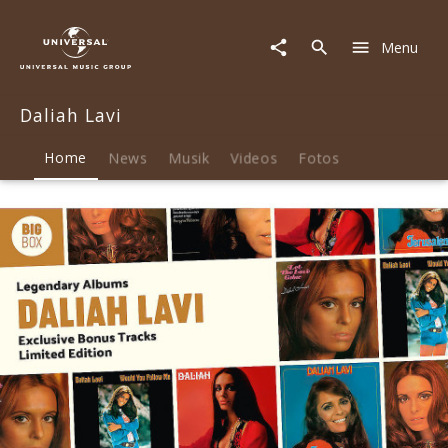
Daliah
Lavi
Menu
|
Musik
&
Daliah Lavi
Merch
Home
News
Musik
Videos
Fotos