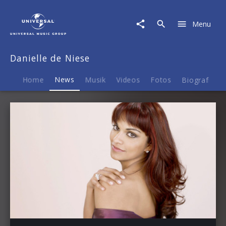
Danielle
de
Menu
Niese
|
News
Danielle de Niese
Home
News
Musik
Videos
Fotos
Biografie