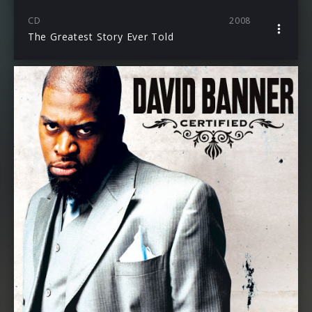
CD
2008
The Greatest Story Ever Told