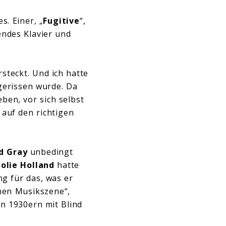
s. Einer, „
Fugitive
“,
ndes Klavier und
rsteckt. Und ich hatte
gerissen wurde. Da
ben, vor sich selbst
 auf den richtigen
d Gray
unbedingt
Jolie Holland
hatte
g für das, was er
chen Musikszene“,
den 1930ern mit Blind