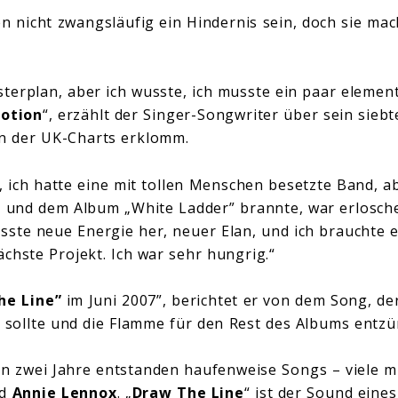
 nicht zwangsläufig ein Hindernis sein, doch sie ma
sterplan, aber ich wusste, ich musste ein paar eleme
Motion
“, erzählt der Singer-Songwriter über sein sieb
on der UK-Charts erklomm.
, ich hatte eine mit tollen Menschen besetzte Band, ab
8 und dem Album „White Ladder” brannte, war erlosche
ste neue Energie her, neuer Elan, und ich brauchte e
ächste Projekt. Ich war sehr hungrig.“
he Line”
im Juni 2007”, berichtet er von dem Song, d
sollte und die Flamme für den Rest des Albums entzü
 zwei Jahre entstanden haufenweise Songs – viele mit
d
Annie Lennox
. „
Draw The Line
“ ist der Sound eines