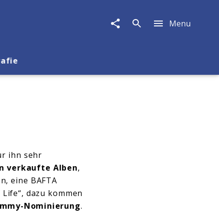
Menu
rafie
ür ihn sehr
en verkaufte Alben
,
en, eine BAFTA
 Life“, dazu kommen
ammy-Nominierung
.