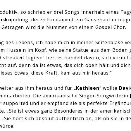
duktiv, so schrieb er drei Songs innerhalb eines Tage
ausko
pplung, deren Fundament ein Gänsehaut erzeuge
n. Getragen wird die Nummer von einem Gospel Chor.
ng des Lebens, ich habe mich in meiner Seifenblase ve
am Hussein im Kopf, wie seine Statue aus dem Boden 
 streaked fugitve“ her, es handelt davon, sich vorm Le
cht auf, denn da ist etwas, das dich oben hält und dich
eses Etwas, diese Kraft, kam aus mir heraus.“
eiter aus ihm heraus und für „
Kathleen
“ wollte
Davi
enarbeiten. Die amerikanische Singer-Songwriterin
r supported und er empfand sie als perfekte Ergänzun
e. „Sie ist etwas ganz Besonderes in der amerikanis
. „Sie hört sich absolut authentisch an, als ob sie in 
würde.