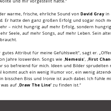
wollte und mir vorgestellt hatte.“
 der warme, frische, ehrliche Sound von
David Gray
in
. Er hatte den ganz großen Erfolg und sogar noch m
hr – nicht hungrig auf mehr Erfolg, sondern hungrig
ehr Seele, auf mehr Songs, auf mehr Leben. Sein alte
braucht.
 gutes Attribut für meine Gefühlswelt“, sagt er. „Offe
n Jahre loswerden. Songs wie ‚
Nemesis
’, ‚
First Chan
ar so befreiend für mich. Ideen und Bilder sprudelten 
 kommt auch ein wenig Humor vor, ein wenig ätzende
n bisschen Biss und Ironie ist auch dabei. Ich fühle mi
 was auf ‚
Draw The Line’
zu finden ist.“