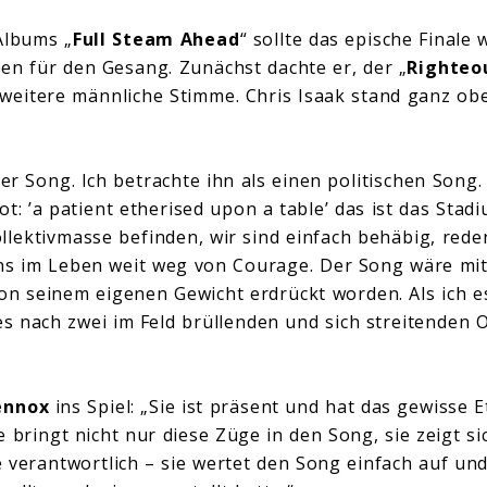
Albums „
Full Steam Ahead
“ sollte das epische Finale
en für den Gesang. Zunächst dachte er, der „
Righteou
 weitere männliche Stimme. Chris Isaak stand ganz ob
ler Song. Ich betrachte ihn als einen politischen Song.
iot: ’a patient etherised upon a table’ das ist das Stad
llektivmasse befinden, wir sind einfach behäbig, rede
s im Leben weit weg von Courage. Der Song wäre mit
on seinem eigenen Gewicht erdrückt worden. Als ich 
es nach zwei im Feld brüllenden und sich streitenden O
ennox
ins Spiel: „Sie ist präsent und hat das gewisse E
 bringt nicht nur diese Züge in den Song, sie zeigt si
 verantwortlich – sie wertet den Song einfach auf und