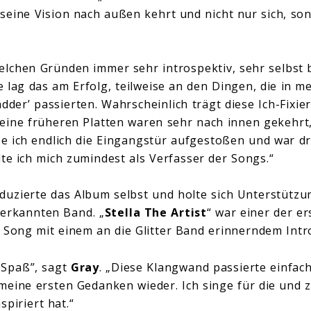
 seine Vision nach außen kehrt und nicht nur sich, so
elchen Gründen immer sehr introspektiv, sehr selbst
se lag das am Erfolg, teilweise an den Dingen, die in
dder’ passierten. Wahrscheinlich trägt diese Ich-Fixie
Meine früheren Platten waren sehr nach innen gekehrt
be ich endlich die Eingangstür aufgestoßen und war dr
lte ich mich zumindest als Verfasser der Songs.“
duzierte das Album selbst und holte sich Unterstützu
nerkannten Band. „
Stella The Artist
“ war einer der er
 Song mit einem an die Glitter Band erinnerndem Intr
r Spaß”, sagt
Gray
. „Diese Klangwand passierte einfach
 meine ersten Gedanken wieder. Ich singe für die und 
spiriert hat.“