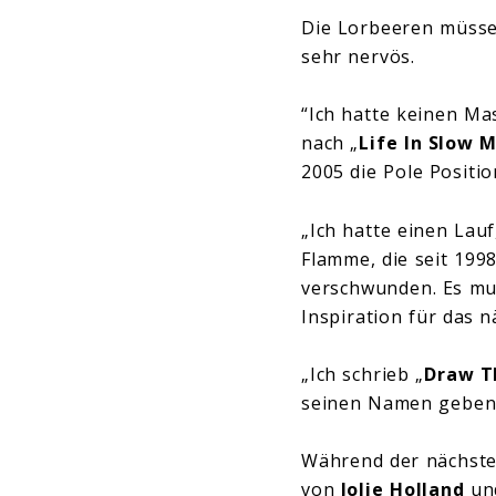
Die Lorbeeren müssen
sehr nervös.
“Ich hatte keinen Ma
nach „
Life In Slow 
2005 die Pole Positi
„Ich hatte einen Lauf
Flamme, die seit 199
verschwunden. Es mus
Inspiration für das n
„Ich schrieb „
Draw T
seinen Namen geben 
Während der nächsten
von
Jolie Holland
un