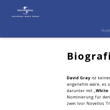
David
Gray
|
Biografie
Ho
Biograf
David Gray
ist keine
angenehm wäre, es s
darunter mit „
White
Nominierung für den
zwei Ivor Novellos T