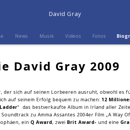
David Gray
me
News
Musik
Videos
Fotos
Biog
ie David Gray 2009
r, der sich auf seinen Lorbeeren ausruht, obwohl es f
ich auf seinem Erfolg bequem zu machen:
12 Million
 Ladder
“ das bestverkaufte Album in Irland aller Zeit
 Soundtrack zu Amma Assantes 2004er Film „A Way Of
rophäen, ein
Q Award
, zwei
Brit Award-
und eine
Gr