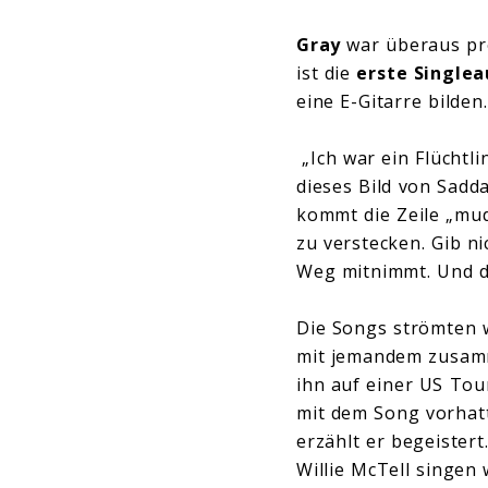
Gray
war überaus pro
ist die
erste Single
eine E-Gitarre bilde
„Ich war ein Flüchtli
dieses Bild von Sadd
kommt die Zeile „mud
zu verstecken. Gib ni
Weg mitnimmt. Und di
Die Songs strömten w
mit jemandem zusamm
ihn auf einer US Tou
mit dem Song vorhatt
erzählt er begeistert
Willie McTell singen 