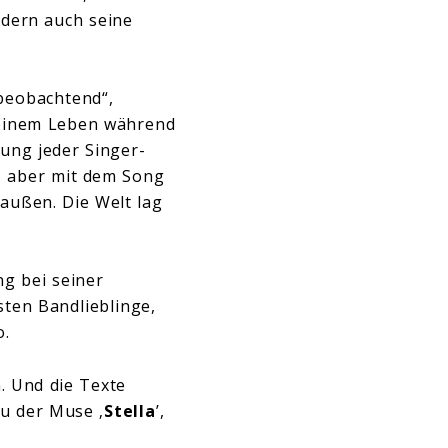
ndern auch seine
 beobachtend“,
 meinem Leben während
rung jeder Singer-
, aber mit dem Song
außen. Die Welt lag
ng bei seiner
sten Bandlieblinge,
o.
. Und die Texte
zu der Muse ‚
Stella
’,