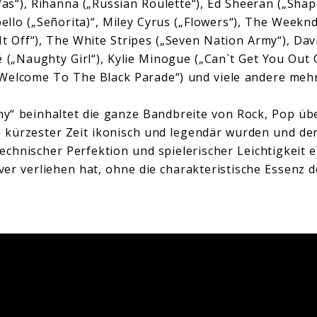
Was“), Rihanna („Russian Roulette“), Ed Sheeran („Sha
lo („Señorita)“, Miley Cyrus („Flowers“), The Weeknd 
It Off“), The White Stripes („Seven Nation Army“), Dav
é („Naughty Girl“), Kylie Minogue („Can`t Get You Out
Welcome To The Black Parade“) und viele andere mehr
“ beinhaltet die ganze Bandbreite von Rock, Pop übe
 in kürzester Zeit ikonisch und legendär wurden und de
chnischer Perfektion und spielerischer Leichtigkeit ei
er verliehen hat, ohne die charakteristische Essenz d