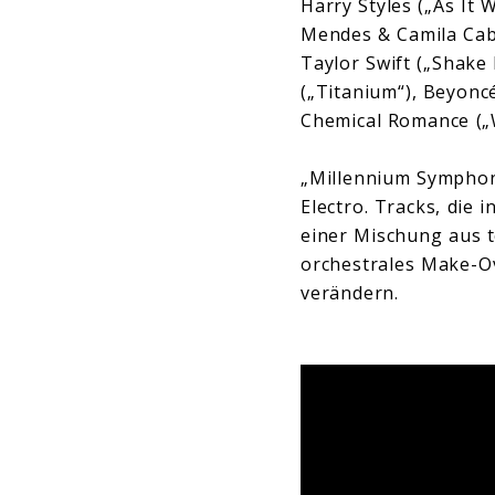
Harry Styles („As It 
Mendes & Camila Cabel
Taylor Swift („Shake 
(„Titanium“), Beyonc
Chemical Romance („
„Millennium Symphony
Electro. Tracks, die
einer Mischung aus te
orchestrales Make-Ov
verändern.