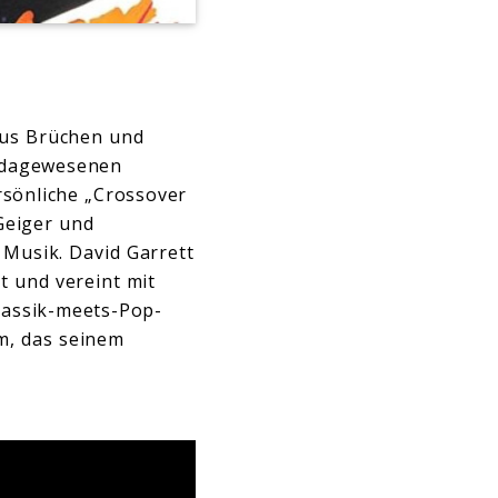
aus Brüchen und
e dagewesenen
rsönliche „Crossover
 Geiger und
 Musik. David Garrett
t und vereint mit
Klassik-meets-Pop-
m, das seinem