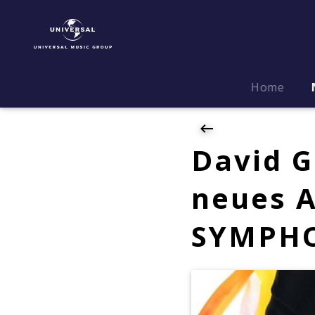
David
Garrett
|
News
|
Home
David
Garrett
veröffentlicht
sein
David G
neues
Album
neues 
"MILLENNIUM
SYMPHONY"
SYMPH