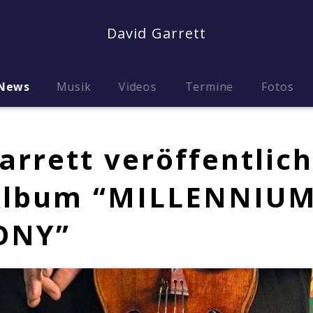
David Garrett
News
Musik
Videos
Termine
Fotos
arrett veröffentlich
Album “MILLENNIU
ONY”