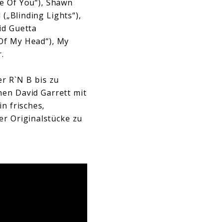
pe Of You“), Shawn
(„Blinding Lights“),
id Guetta
 Of My Head“), My
.
r R`N B bis zu
nen David Garrett mit
n frisches,
er Originalstücke zu