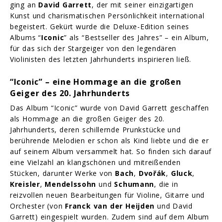
ging an
David Garrett
, der mit seiner einzigartigen
Kunst und charismatischen Persönlichkeit international
begeistert. Gekürt wurde die Deluxe-Edition seines
Albums “
Iconic
” als “Bestseller des Jahres” – ein Album,
für das sich der Stargeiger von den legendären
Violinisten des letzten Jahrhunderts inspirieren ließ.
“Iconic” – eine Hommage an die großen
Geiger des 20. Jahrhunderts
Das Album “Iconic” wurde von David Garrett geschaffen
als Hommage an die großen Geiger des 20.
Jahrhunderts, deren schillernde Prunkstücke und
berührende Melodien er schon als Kind liebte und die er
auf seinem Album versammelt hat. So finden sich darauf
eine Vielzahl an klangschönen und mitreißenden
Stücken, darunter Werke von
Bach
,
Dvořák
,
Gluck
,
Kreisler
,
Mendelssohn
und
Schumann
, die in
reizvollen neuen Bearbeitungen für Violine, Gitarre und
Orchester (von
Franck van der Heijden
und David
Garrett) eingespielt wurden. Zudem sind auf dem Album