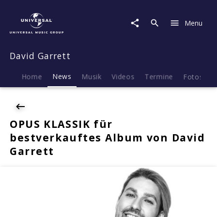
David
Garrett
Menu
|
News
|
David Garrett
OPUS
KLASSIK
für
Home
News
Musik
Videos
Termine
Fotos
B
bestverkauftes
Album
von
David
OPUS KLASSIK für
Garrett
bestverkauftes Album von David
Garrett