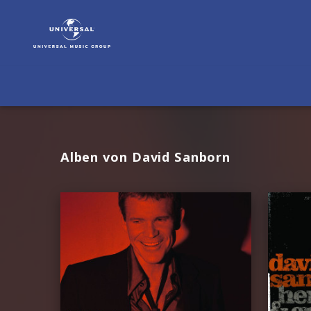
David
Sanborn
|
Musik
Alben von David Sanborn