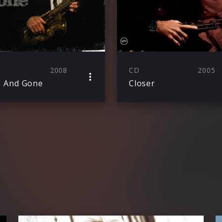
2008
CD
2005
e And Gone
Closer