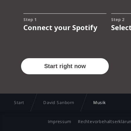
Start
David Sanborn
Musik
Impressum
Rechtevorbehaltserkläru