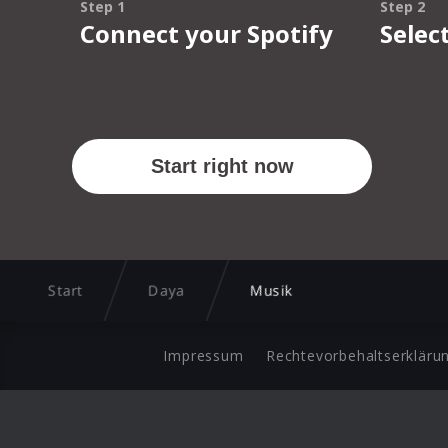
Start
Daya
Musik
Impressum
Rechtevorbehaltserkläru
©