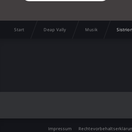
Start
Deap Vally
Musik
Sistrio
Impressum
Rechtevorbehaltserkläru