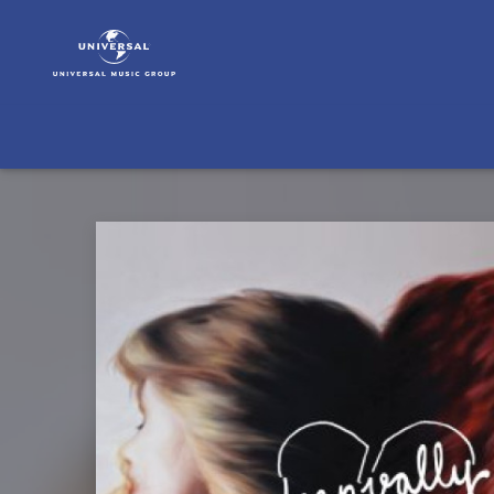
Deap
Vally
|
Musik
|
Sistrionix