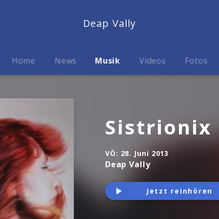
Deap Vally
Home
News
Musik
Videos
Fotos
Sistrionix
VÖ:
28. Juni 2013
Deap Vally
Jetzt reinhören