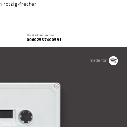
n rotzig-frecher
Bestellnummer
00602537400591