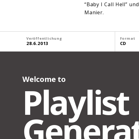
“Baby I Call Hell” un
Manier.
Veröffentlichung
Format
28.6.2013
CD