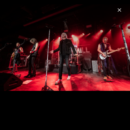
Menu
Def Leppard
Home
News
Musik
Videos
Fotos
Pressefotos "One Night Only Live at The
Leadmill Sheffield" (2024)