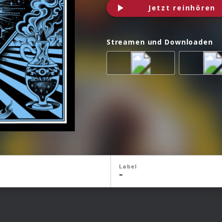
Jetzt reinhören
Streamen und Downloaden
Label
–