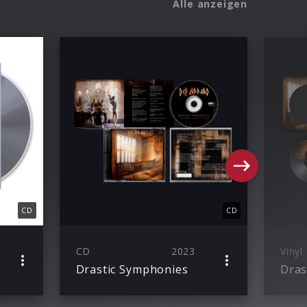
Alle anzeigen
CD
CD
CD
2023
Vinyl
Drastic Symphonies
Dras