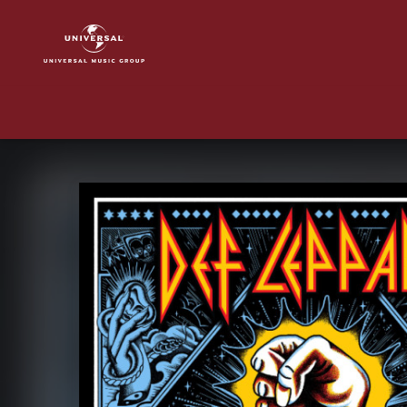
Def
Leppard
|
Musik
|
Kick