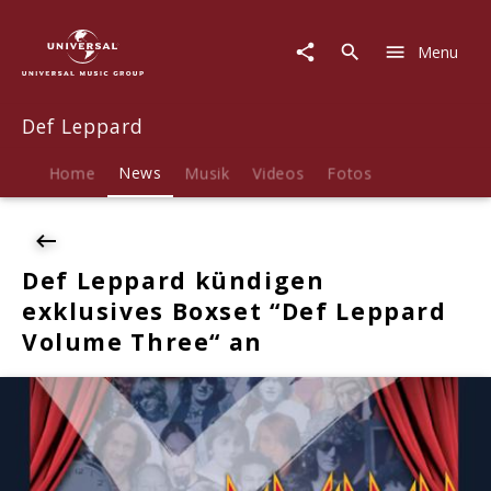
Def
Leppard
Menu
|
News
|
Def Leppard
Def
Leppard
kündigen
Home
News
Musik
Videos
Fotos
exklusives
Boxset
“Def
Leppard
Def Leppard kündigen
Volume
exklusives Boxset “Def Leppard
Three“
an
Volume Three“ an