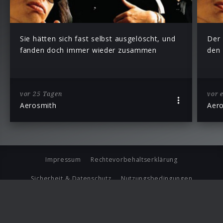
Sie hätten sich fast selbst ausgelöscht, und
Der
fanden doch immer wieder zusammen
den 
vor 25 Tagen
vor 
Aerosmith
Aer
Impressum
Rechtevorbehaltserklärung
Sicherheit & Datenschutz
Nutzungsbedingungen
Journalistenlounge
Für Geschäftspartner
Barrierefreiheit Statement