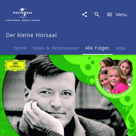
Der
kleine
Menu
Hörsaal
|
Musik
Der kleine Hörsaal
|
DIRIGIEREN
mit
Home
News & Rezensionen
Alle Folgen
Videos
Christian
Thielemann