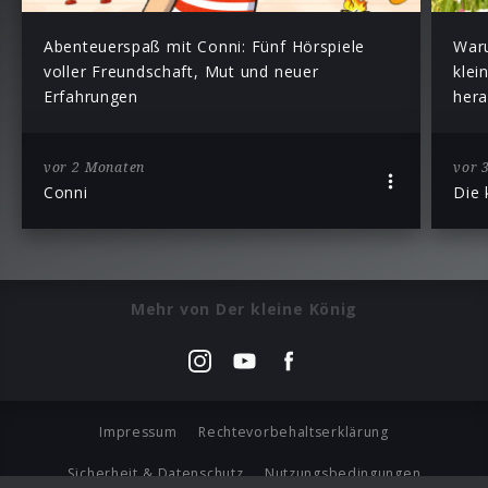
Abenteuerspaß mit Conni: Fünf Hörspiele
War
voller Freundschaft, Mut und neuer
klei
Erfahrungen
hera
vor 2 Monaten
vor 
Conni
Die 
Mehr von Der kleine König
Impressum
Rechtevorbehaltserklärung
Sicherheit & Datenschutz
Nutzungsbedingungen