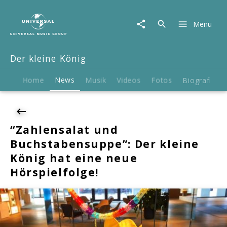
Der
kleine
Menu
König
|
News
Der kleine König
|
"Zahlensalat
und
Home
News
Musik
Videos
Fotos
Biografie
Buchstabensuppe":
Der
kleine
König
“Zahlensalat und
hat
Buchstabensuppe”: Der kleine
eine
neue
König hat eine neue
Hörspielfolge!
Hörspielfolge!