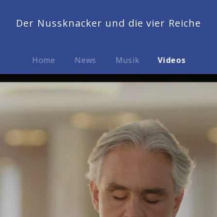
Der Nussknacker und die vier Reiche
Home
News
Musik
Videos