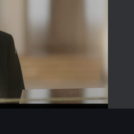
-04:26
Mute
Enter
fullscreen