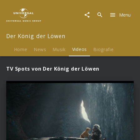
Der
König
Menu
der
Löwen
|
Der König der Löwen
Videos
Home
News
Musik
Videos
Biografie
TV Spots von Der König der Löwen