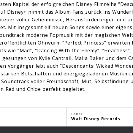
ten Kapitel der erfolgreichen Disney Filmreihe “Des
 auf Disney+ nimmt das Album Fans zurück ins Wunder
nteuer voller Geheimnisse, Herausforderungen und u
t. Mit insgesamt elf neuen Songs sowie einer eigen
 Soundtrack moderne Popmusik mit der magischen Welt
röffentlichten Ohrwurm “Perfect Princess” erwarten 
hts wie “Mad”, “Dancing With the Enemy”, “Heartless”
, gesungen von Kylie Cantrall, Malia Baker und dem Ca
hen Vorgänger lebt auch “Descendants: Wicked Wonde
 starken Botschaften und energiegeladenen Musikmo
Soundtrack voller Freundschaft, Mut, Selbstfindung 
n Red und Chloe perfekt begleitet.
Label
Walt Disney Records