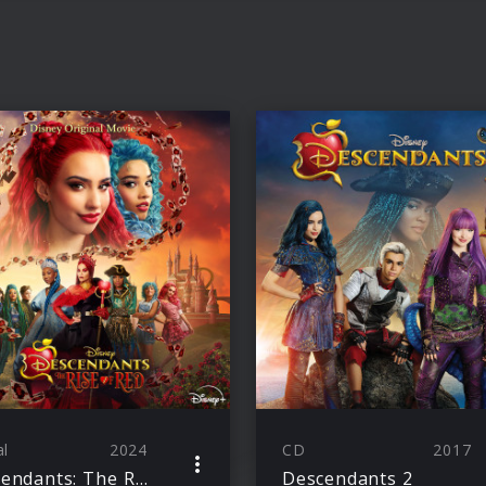
al
2024
CD
2017
Descendants: The Rise of Red (Original Soundtrack)
Descendants 2