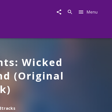
Menu
ts: Wicked
d (Original
k)
dtracks