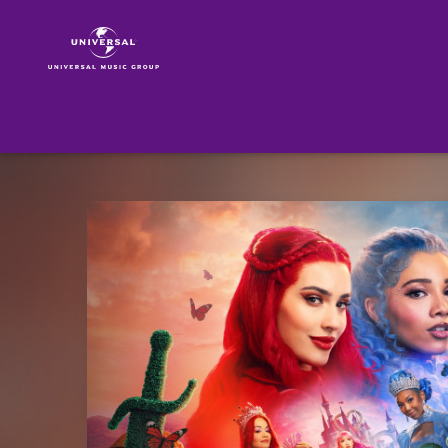
Descendants
|
Musik
|
Descendants:
Wicked
Wonderland
(Original
Soundtrack)