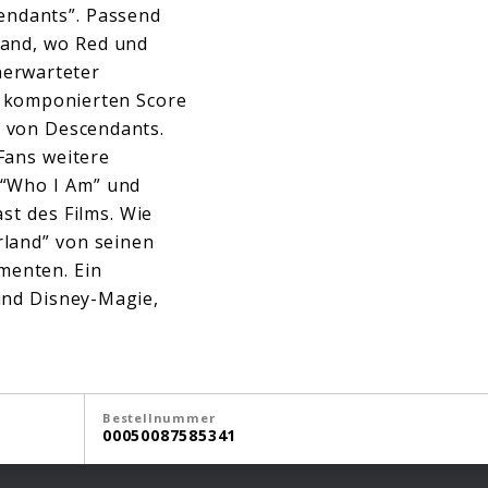
cendants”. Passend
land, wo Red und
nerwarteter
s komponierten Score
 von Descendants.
Fans weitere
, “Who I Am” und
st des Films. Wie
rland” von seinen
menten. Ein
und Disney-Magie,
Bestellnummer
00050087585341