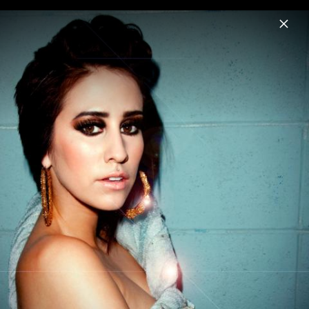
Menu
Dev
Home
News
Musik
Videos
Fotos
Biografie
Pressebilder 2011