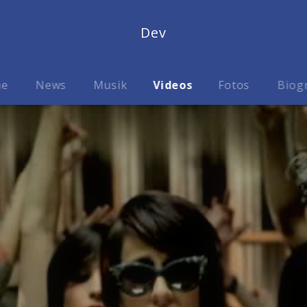
Dev
me
News
Musik
Videos
Fotos
Biog