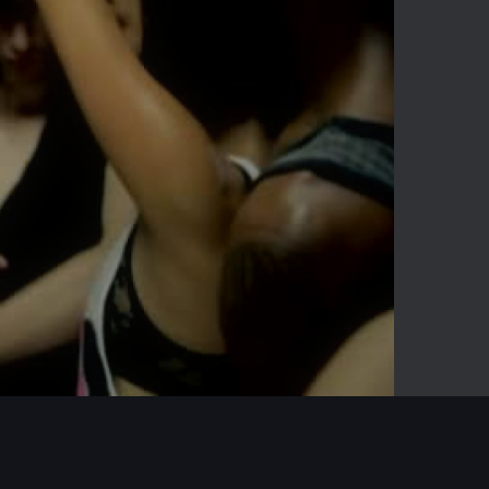
-03:29
Mute
Enter
fullscreen