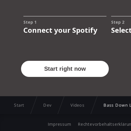
Start
Dev
Videos
Bass Down 
Impressum
Rechtevorbehaltserkläru