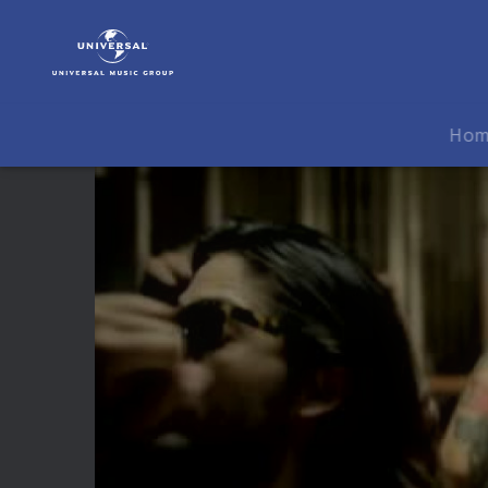
Dev
|
Video
|
Bass
Ho
Down
Low