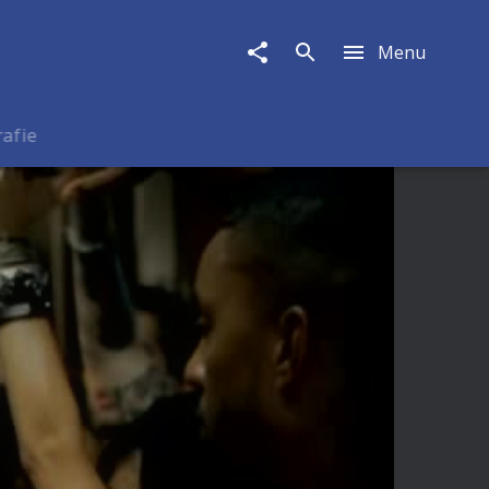
Menu
rafie