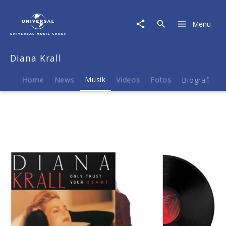
Diana
Krall
Menu
|
Musik
|
Diana Krall
Only
Trust
Your
Home
News
Musik
Videos
Fotos
Biografie
Heart
(LP)