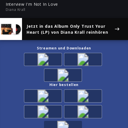
ful
Interview I'm Not In Love
Diana Krall
Jetzt in das Album
Only Trust Your
Heart (LP)
von Diana Krall reinhören
Streamen und Downloaden
Hier bestellen