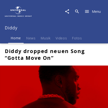
Diddy
|
Menu
Musik
&
Merch
Diddy
Home
News
Musik
Videos
Fotos
Diddy dropped neuen Song
“Gotta Move On”