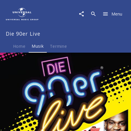
Die
90er
Menu
Live
|
Musik
Die 90er Live
|
Die
90er
Home
Musik
Termine
Live