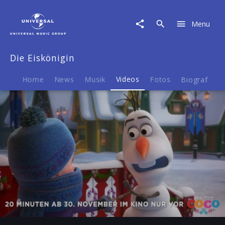
Die
Eiskönigin
Menu
|
Video
|
Die Eiskönigin
Olaf
taut
auf
Home
News
Musik
Videos
Fotos
Biografie
-
Diese
Zeit
im
Jahr
Play
-01:05
Play
Mute
Ent