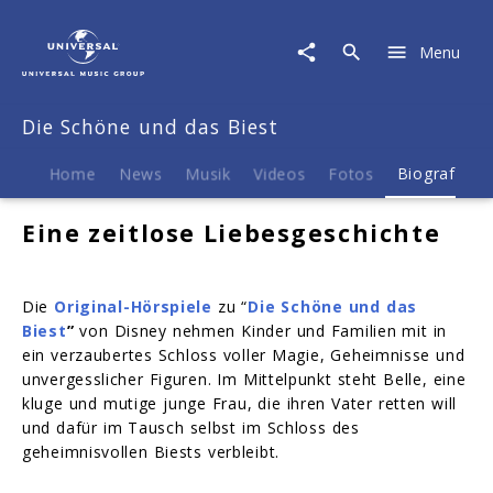
Die
Schöne
Menu
und
das
Biest
Die Schöne und das Biest
|
Biografie
Home
News
Musik
Videos
Fotos
Biografie
Eine zeitlose Liebesgeschichte
Die
Original-Hörspiele
zu “
Die Schöne und das
Biest
”
von Disney nehmen Kinder und Familien mit in
ein verzaubertes Schloss voller Magie, Geheimnisse und
unvergesslicher Figuren. Im Mittelpunkt steht Belle, eine
kluge und mutige junge Frau, die ihren Vater retten will
und dafür im Tausch selbst im Schloss des
geheimnisvollen Biests verbleibt.