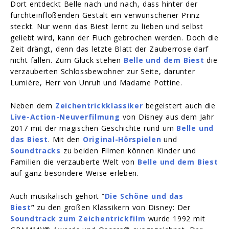
Dort entdeckt Belle nach und nach, dass hinter der
furchteinflößenden Gestalt ein verwunschener Prinz
steckt. Nur wenn das Biest lernt zu lieben und selbst
geliebt wird, kann der Fluch gebrochen werden. Doch die
Zeit drängt, denn das letzte Blatt der Zauberrose darf
nicht fallen. Zum Glück stehen
Belle und dem Biest
die
verzauberten Schlossbewohner zur Seite, darunter
Lumière, Herr von Unruh und Madame Pottine.
Neben dem
Zeichentrickklassiker
begeistert auch die
Live-Action-Neuverfilmung
von Disney aus dem Jahr
2017 mit der magischen Geschichte rund um
Belle und
das Biest
. Mit den
Original-Hörspielen
und
Soundtracks
zu beiden Filmen können Kinder und
Familien die verzauberte Welt von
Belle und dem Biest
auf ganz besondere Weise erleben.
Auch musikalisch gehört “
Die Schöne und das
Biest
”
zu den großen Klassikern von Disney: Der
Soundtrack zum Zeichentrickfilm
wurde 1992 mit