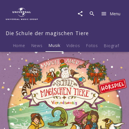
Die
Schule
Menu
der
magischen
Tiere
Die Schule der magischen Tiere
|
Musik
|
Home
News
Musik
Videos
Fotos
Biografie
15:
Vierundzwanzig