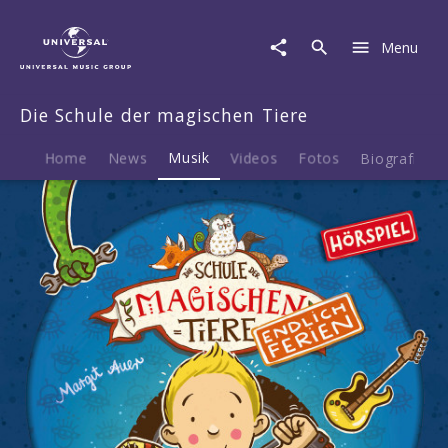
Die
Schule
Menu
der
magischen
Tiere
Die Schule der magischen Tiere
|
Musik
|
Home
News
Musik
Videos
Fotos
Biografie
Endlich
Ferien
05:
Benni
und
Henrietta