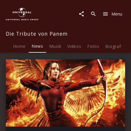
Die
Tribute
Menu
von
Panem
|
Die Tribute von Panem
News
Home
News
Musik
Videos
Fotos
Biografie