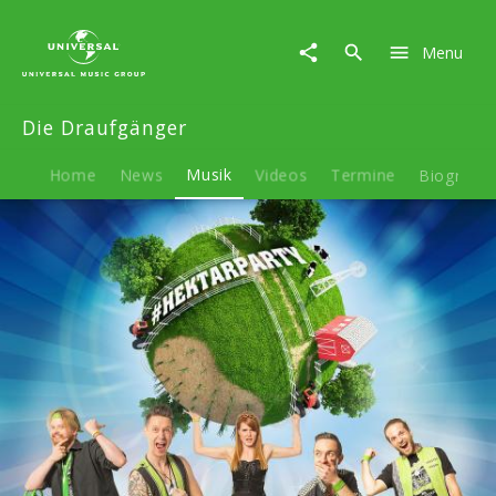
Die
Draufgänger
Menu
|
Musik
|
Die Draufgänger
#Hektarparty
Home
News
Musik
Videos
Termine
Biografie