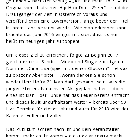
gefunden – nächster Schlag – „Ich und mein Holz“ – im
Original vom deutschen Hip-Hop Duo „257er“ – sind die
Draufgänger der Zeit in Österreich voraus und
veröffentlichen eine Coverversion, lange bevor der Titel
in ihrem Land bekannt wurde. Wie man erkennen kann,
brachte das Jahr 2016 einiges mit sich, dass es nun
heißt im heurigen Jahr zu toppen!​
Um dieses Ziel zu erreichen, folgte zu Beginn 2017
gleich der erste Schritt – Video und Single zur eigenen
Nummer „Gina-Lisa (spiel mit deinen Glocken)“ – etwas
zu obszön? Aber bitte – „woran denken Sie schon
wieder Herr Hofrat?“. Man darf gespannt sein, was die
jungen Steirer als nächsten Akt geplant haben – doch
eines ist klar – der Funke hat das Feuer bereits entfacht
und dieses läuft unaufhaltsam weiter – bereits über 90
Live-Termine für dieses Jahr und auch für 2018 wird der
Kalender voller und voller!
Das Publikum schreit nach ihr und kein Veranstalter
kommt mehr an ihr vorbei – die (Hektar-)Party macht