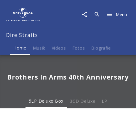
Dire
Straits
Menu
|
Musik
&
Dire Straits
Merch
Home
Musik
Videos
Fotos
Biografie
Brothers In Arms 40th Anniversary
5LP Deluxe Box
3CD Deluxe
LP