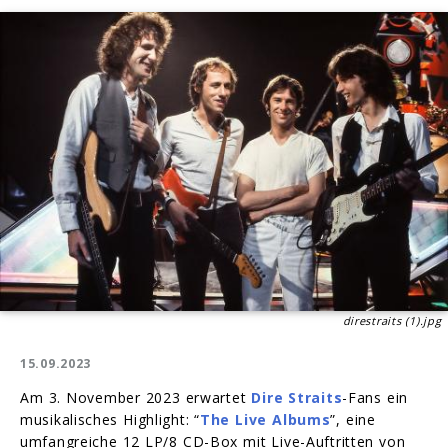
direstraits (1).jpg
15.09.2023
Am 3. November 2023 erwartet
Dire Straits
-Fans ein
musikalisches Highlight: “
The Live Albums
”, eine
umfangreiche 12 LP/8 CD-Box mit Live-Auftritten von