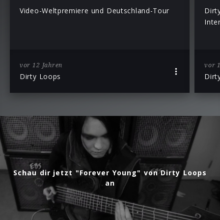
Video-Weltpremiere und Deutschland-Tour
Dirt
Inte
vor 12 Jahren
vor 
Dirty Loops
Dirt
Schau dir jetzt "Forever Young" von Dirty Loops
an