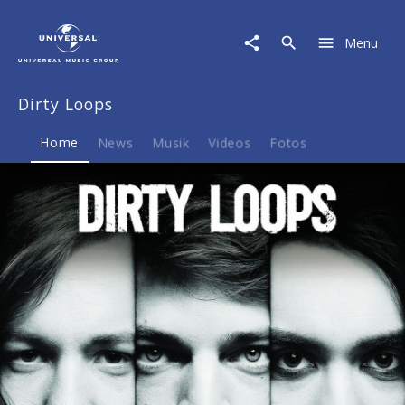
Dirty
Loops
Menu
|
Musik
&
Dirty Loops
Merch
Home
News
Musik
Videos
Fotos