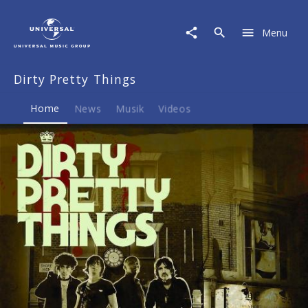
Dirty
Pretty
Menu
Things
|
Musik
Dirty Pretty Things
&
Merch
Home
News
Musik
Videos