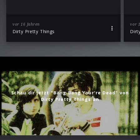
vor 16 Jahren
vor 
Dirty Pretty Things
Dirt
Schau dir jetzt "Bang Bang Your're Dead" von
Dirty Pretty Things an