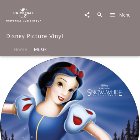
Disney
Picture
Menu
Vinyl
|
Musik
Disney Picture Vinyl
|
Songs
from
Home
Musik
Snow
White
and
the
Seven
Dwarfs