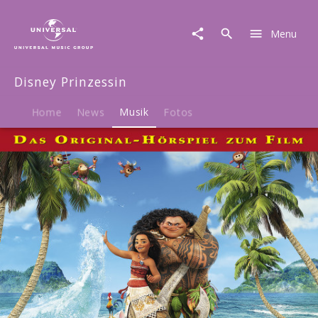
Disney
Prinzessin
Menu
|
Musik
|
Disney Prinzessin
Vaiana
–
Das
Home
News
Musik
Fotos
Original-
Hörspiel
zum
Disney
Film