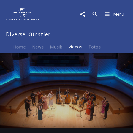
Diverse
Künstler
Menu
|
Video
|
Diverse Künstler
Aldemaro:
Suite
for
Home
News
Musik
Videos
Fotos
Strings:
Fuga
con
Pajarillo
Play
-09:07
Play
Mute
Ent