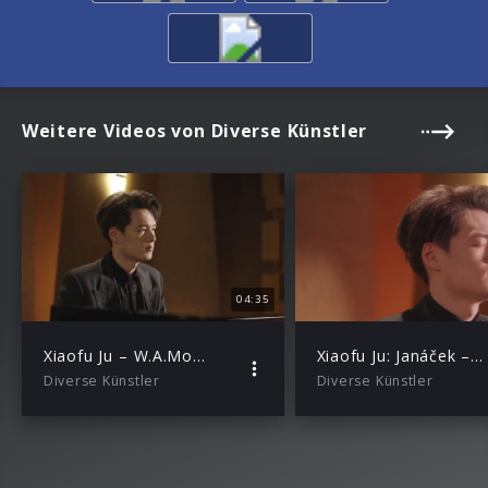
Weitere Videos von Diverse Künstler
04:35
Xiaofu Ju – W.A.Mozart: Lacrimosa from Requiem, K. 626 (Transcri. Xiaofu Ju)
Xiaofu Ju: Janáček – In the Mists, I. Andante
Diverse Künstler
Diverse Künstler