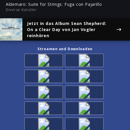
ful
Aldemaro: Suite for Strings: Fuga con Pajarillo
Diverse Künstler
Jetzt in das Album
Sean Shepherd:
On a Clear Day
von Jan Vogler
reinhören
Streamen und Downloaden