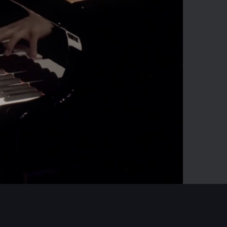
00:15
Mute
Enter
fullscreen