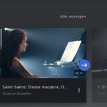
Alle anzeigen
06:33
Saint-Saëns: Danse macabre, Op. 40 (Arr. Ferrière for Marimba and Piano)
Diverse Künstler
Diver