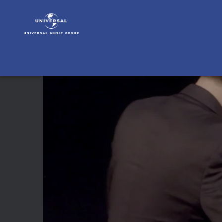
Diverse
Künstler
|
Video
|
Cliburn
Gold
2017
(Trailer)