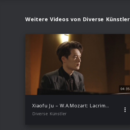
Weitere Videos von Diverse Künstler
04:35
Xiaofu Ju – W.A.Mozart: Lacrimosa from Requiem, K. 626 (Transcri. Xiaofu Ju)
Diverse Künstler